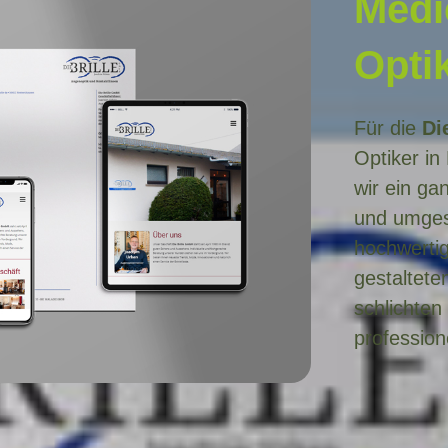
Medi
Opti
Für die
Di
Optiker i
wir ein ga
und umgese
hochwertig
gestaltete
schlichten
profession