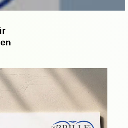
ür
sen