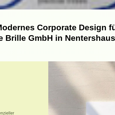
odernes Corporate Design f
e Brille GmbH in Nentershau
enzieller