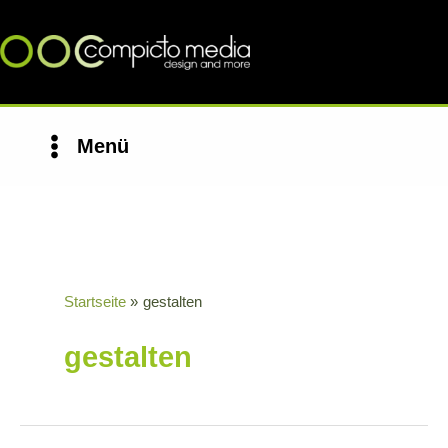
Zum
Inhalt
springen
Menü
Main
Menu
Startseite
gestalten
gestalten